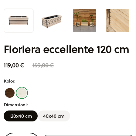
Fioriera eccellente 120 cm
119,00
€
159,00
€
A
Kolor:
lt
e
r
Dimensioni:
n
a
120x40 cm
40x40 cm
ti
v