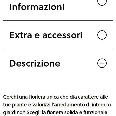
n
informazioni
t
e
1
Extra e accessori
2
0
c
m
Descrizione
q
u
a
n
t
Cerchi una fioriera unica che dia carattere alle
i
tue piante e valorizzi l’arredamento di interni o
t
giardino? Scegli la fioriera solida e funzionale