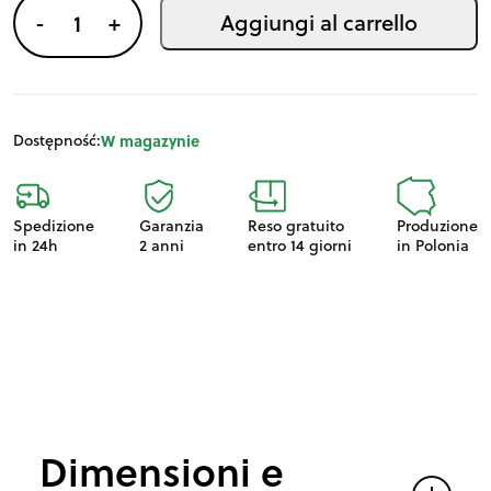
e
F
Aggiungi al carrello
-
+
:
i
o
r
i
Dostępność:
W magazynie
e
r
Spedizione
Garanzia
Reso gratuito
Produzione
a
in 24h
2 anni
entro 14 giorni
in Polonia
e
c
c
e
l
l
Dimensioni e
e