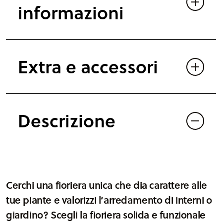
n
informazioni
t
q
u
Extra e accessori
a
n
t
i
Descrizione
t
à
Cerchi una fioriera unica che dia carattere alle
tue piante e valorizzi l’arredamento di interni o
giardino? Scegli la fioriera solida e funzionale