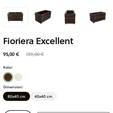
Fioriera Excellent
95,00
€
139,00
€
A
Kolor:
lt
e
r
Dimensioni:
n
a
80x40 cm
40x40 cm
ti
v