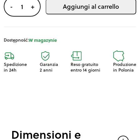
e
F
Aggiungi al carrello
-
+
:
i
o
r
i
Dostępność:
W magazynie
e
r
Spedizione
Garanzia
Reso gratuito
Produzione
a
in 24h
2 anni
entro 14 giorni
in Polonia
E
x
c
e
l
l
Dimensioni e
e