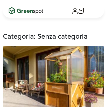
Account
Cart
Menu
Skip to content
Categoria:
Senza categoria