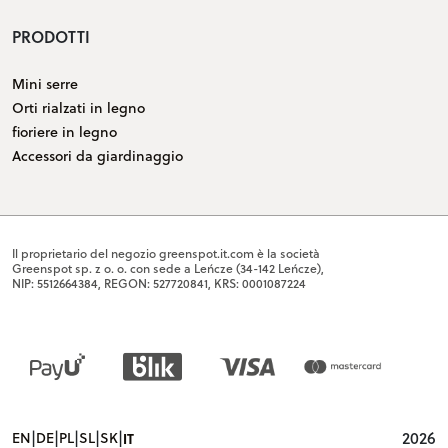
PRODOTTI
Mini serre
Orti rialzati in legno
fioriere in legno
Accessori da giardinaggio
Il proprietario del negozio greenspot.it.com è la società
Greenspot sp. z o. o. con sede a Leńcze (34-142 Leńcze),
NIP: 5512664384, REGON: 527720841, KRS: 0001087224
|
|
|
|
|
2026
EN
DE
PL
SL
SK
IT